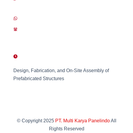
Bekasi Jawa Barat
0812-9299-9580
panelindomk@gmail.com
Work Hours
8 AM - 5 PM , Monday - Saturday
Design, Fabrication, and On-Site Assembly of
Prefabricated Structures
© Copyright 2025
PT. Multi Karya Panelindo
All
Rights Reserved