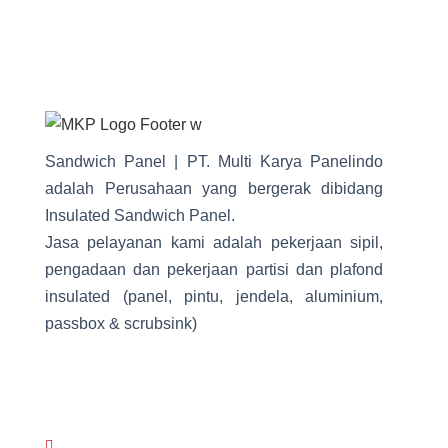
Sandwich Panel | PT. Multi Karya Panelindo
adalah Perusahaan yang bergerak dibidang
Insulated Sandwich Panel.
Jasa pelayanan kami adalah pekerjaan sipil,
pengadaan dan pekerjaan partisi dan plafond
insulated (panel, pintu, jendela, aluminium,
passbox & scrubsink)
Contact Info
Jl. Swatantra I Kav. BNI 7B No. 75 RT.005
RW.005 Kel. Jatirasa Kec. Jatiasih Kota