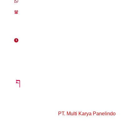
0812-9299-9580
panelindomk@gmail.com
Work Hours
8 AM - 5 PM , Monday - Saturday
Design, Fabrication, and On-Site Assembly of
Prefabricated Structures
© Copyright 2025
PT. Multi Karya Panelindo
All
Rights Reserved