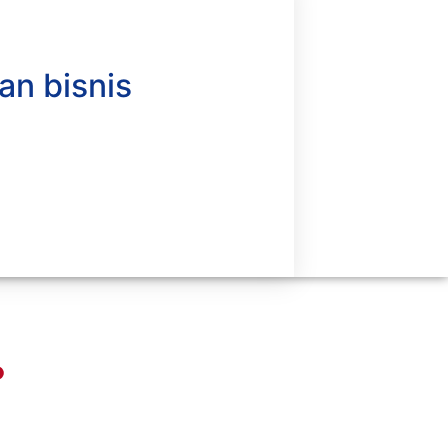
an bisnis
Work Hours
8 AM - 5 PM , Monday - Saturday
esign, Fabrication, and On-Site
ssembly of Prefabricated Structures