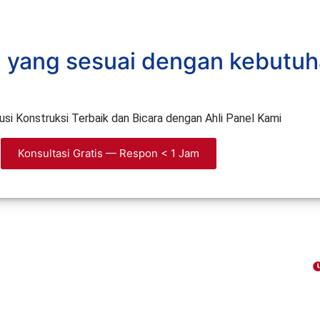
a yang sesuai dengan kebutuh
i Konstruksi Terbaik dan Bicara dengan Ahli Panel Kami
Konsultasi Gratis — Respon < 1 Jam
Contact Info
Jl. Swatantra I Kav. BNI 7B No. 75 RT.005
RW.005 Kel. Jatirasa Kec. Jatiasih Kota
D
Bekasi Jawa Barat
A