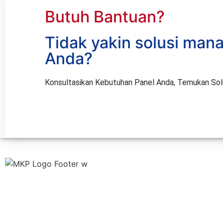
Butuh Bantuan?
Tidak yakin solusi man
Anda?
Konsultasikan Kebutuhan Panel Anda, Temukan Solus
Sandwich Panel | PT. Multi Karya Panelindo adalah
Perusahaan yang bergerak dibidang Insulated
Sandwich Panel.
Jasa pelayanan kami adalah pekerjaan sipil,