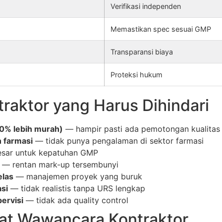
Verifikasi independen
Memastikan spec sesuai GMP
Transparansi biaya
Proteksi hukum
raktor yang Harus Dihindari
30% lebih murah)
— hampir pasti ada pemotongan kualitas
n farmasi
— tidak punya pengalaman di sektor farmasi
esar untuk kepatuhan GMP
— rentan mark-up tersembunyi
elas
— manajemen proyek yang buruk
asi
— tidak realistis tanpa URS lengkap
ervisi
— tidak ada quality control
aat Wawancara Kontraktor