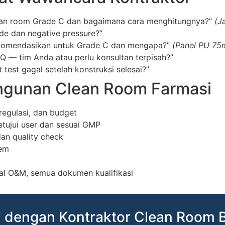
ean room Grade C dan bagaimana cara menghitungnya?”
(J
de dan negative pressure?”
rekomendasikan untuk Grade C dan mengapa?”
(Panel PU 75m
 — tim Anda atau perlu konsultan terpisah?”
t test gagal setelah konstruksi selesai?”
angunan Clean Room Farmasi
regulasi, dan budget
tujui user dan sesuai GMP
an quality check
tem
al O&M, semua dokumen kualifikasi
si dengan Kontraktor Clean Room