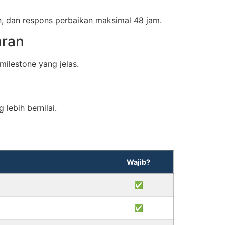
un, dan respons perbaikan maksimal 48 jam.
aran
milestone yang jelas.
lebih bernilai.
Wajib?
✅
✅