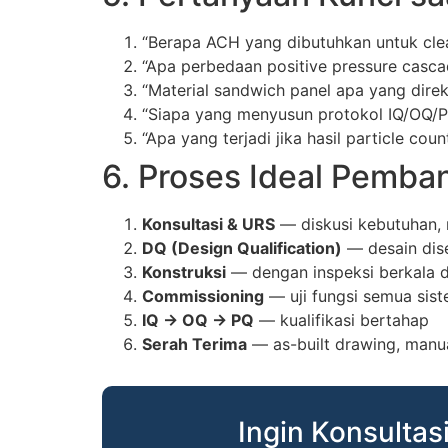
“Berapa ACH yang dibutuhkan untuk cl
“Apa perbedaan positive pressure casca
“Material sandwich panel apa yang di
“Siapa yang menyusun protokol IQ/OQ/PQ
“Apa yang terjadi jika hasil particle coun
6. Proses Ideal Pemb
Konsultasi & URS
— diskusi kebutuhan, 
DQ (Design Qualification)
— desain dise
Konstruksi
— dengan inspeksi berkala d
Commissioning
— uji fungsi semua sis
IQ → OQ → PQ
— kualifikasi bertahap
Serah Terima
— as-built drawing, manu
Ingin Konsulta