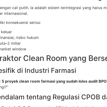
ngan cat putih. Ia adalah sistem terintegrasi yang harus
 internasional.
ki konsekuensi serius:
 keluar
inansial, risiko hukum
ta–2 miliar
market window
ntraktor Clean Room yang Bers
sifik di Industri Farmasi
l
5 proyek clean room farmasi yang sudah lolos audit BP
ngi?”
endalam tentang Regulasi CPOB 