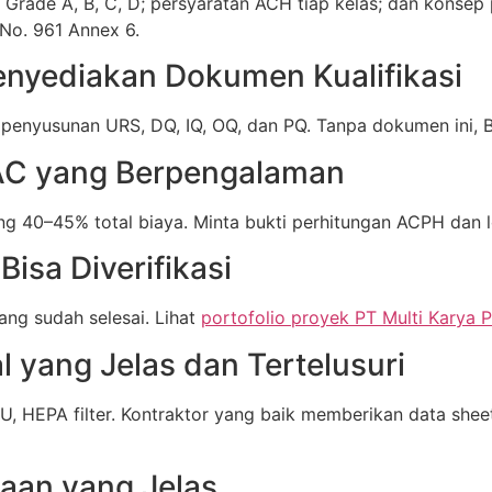
Grade A, B, C, D; persyaratan ACH tiap kelas; dan konsep
No. 961 Annex 6.
enyediakan Dokumen Kualifikasi
enyusunan URS, DQ, IQ, OQ, dan PQ. Tanpa dokumen ini, B
VAC yang Berpengalaman
 40–45% total biaya. Minta bukti perhitungan ACPH dan lo
 Bisa Diverifikasi
ang sudah selesai. Lihat
portofolio proyek PT Multi Karya 
l yang Jelas dan Tertelusuri
U, HEPA filter. Kontraktor yang baik memberikan data shee
jaan yang Jelas