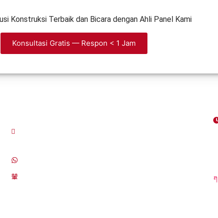
i Konstruksi Terbaik dan Bicara dengan Ahli Panel Kami
Konsultasi Gratis — Respon < 1 Jam
Contact Info
Jl. Swatantra I Kav. BNI 7B No. 75 RT.005
RW.005 Kel. Jatirasa Kec. Jatiasih Kota
D
Bekasi Jawa Barat
A
0812-9299-9580
panelindomk@gmail.com