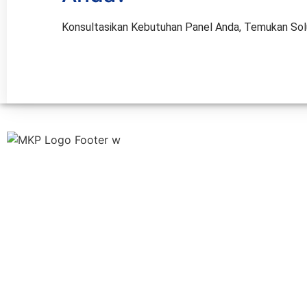
Konsultasikan Kebutuhan Panel Anda, Temukan Solus
Sandwich Panel | PT. Multi Karya Panelindo adalah
Perusahaan yang bergerak dibidang Insulated
Sandwich Panel.
Jasa pelayanan kami adalah pekerjaan sipil,
pengadaan dan pekerjaan partisi dan plafond
insulated (panel, pintu, jendela, aluminium, passbox
& scrubsink)